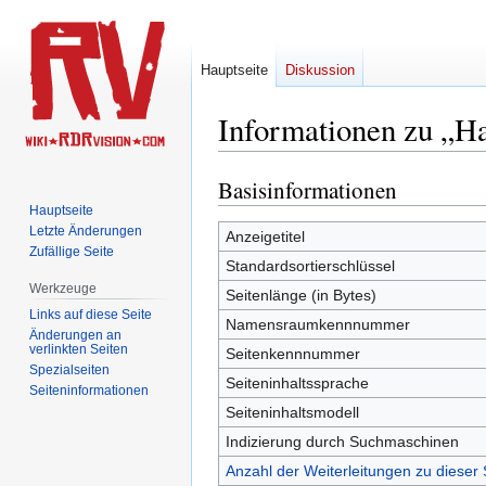
Hauptseite
Diskussion
Informationen zu „Ha
Basisinformationen
Zur
Zur
Navigation
Suche
Hauptseite
Letzte Änderungen
springen
springen
Anzeigetitel
Zufällige Seite
Standardsortierschlüssel
Werkzeuge
Seitenlänge (in Bytes)
Links auf diese Seite
Namensraumkennnummer
Änderungen an
verlinkten Seiten
Seitenkennnummer
Spezialseiten
Seiteninhaltssprache
Seiten­­informationen
Seiteninhaltsmodell
Indizierung durch Suchmaschinen
Anzahl der Weiterleitungen zu dieser 