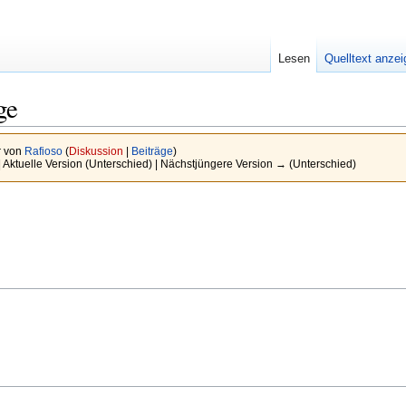
Lesen
Quelltext anze
ge
r von
Rafioso
(
Diskussion
|
Beiträge
)
| Aktuelle Version (Unterschied) | Nächstjüngere Version → (Unterschied)