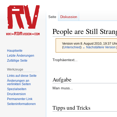
Seite
Diskussion
People are Still Stran
Version vom 8. August 2010, 19:37 Uh
(
Unterschied
)
← Nächstältere Version
Hauptseite
Letzte Änderungen
Zur
Zur
Trophäentext...
Zufällige Seite
Navigation
Suche
Werkzeuge
springen
springen
Links auf diese Seite
Aufgabe
Änderungen an
verlinkten Seiten
Man muss...
Spezialseiten
Druckversion
Permanenter Link
Seiten­­informationen
Tipps und Tricks
...