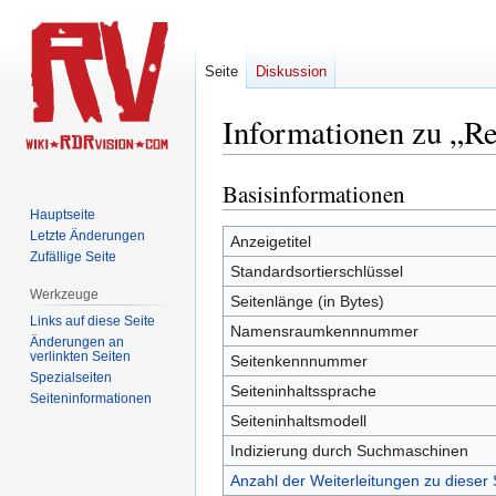
Seite
Diskussion
Informationen zu „R
Basisinformationen
Zur
Zur
Navigation
Suche
Hauptseite
Letzte Änderungen
springen
springen
Anzeigetitel
Zufällige Seite
Standardsortierschlüssel
Werkzeuge
Seitenlänge (in Bytes)
Links auf diese Seite
Namensraumkennnummer
Änderungen an
verlinkten Seiten
Seitenkennnummer
Spezialseiten
Seiteninhaltssprache
Seiten­­informationen
Seiteninhaltsmodell
Indizierung durch Suchmaschinen
Anzahl der Weiterleitungen zu dieser 