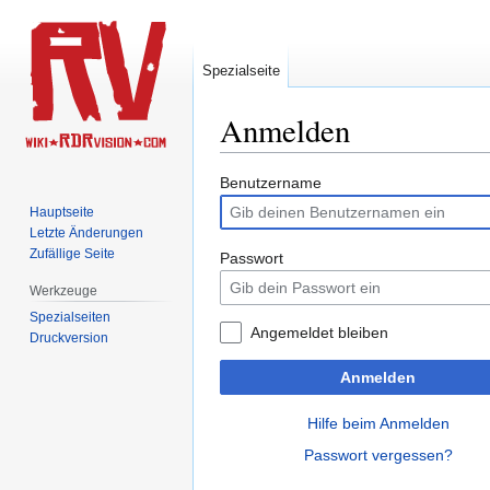
Spezialseite
Anmelden
Zur
Zur
Benutzername
Navigation
Suche
Hauptseite
springen
springen
Letzte Änderungen
Zufällige Seite
Passwort
Werkzeuge
Spezialseiten
Angemeldet bleiben
Druckversion
Anmelden
Hilfe beim Anmelden
Passwort vergessen?