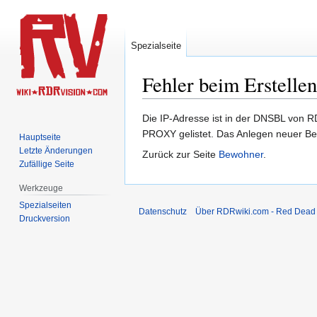
Spezialseite
Fehler beim Erstelle
Zur
Zur
Die IP-Adresse ist in der DNSBL von 
Navigation
Suche
PROXY gelistet. Das Anlegen neuer Benu
Hauptseite
springen
springen
Letzte Änderungen
Zurück zur Seite
Bewohner
.
Zufällige Seite
Werkzeuge
Spezialseiten
Datenschutz
Über RDRwiki.com - Red Dead
Druckversion