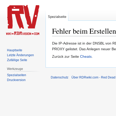
Spezialseite
Fehler beim Erstelle
Zur
Zur
Die IP-Adresse ist in der DNSBL von 
Navigation
Suche
PROXY gelistet. Das Anlegen neuer Benu
Hauptseite
springen
springen
Letzte Änderungen
Zurück zur Seite
Cheats
.
Zufällige Seite
Werkzeuge
Spezialseiten
Datenschutz
Über RDRwiki.com - Red Dead
Druckversion