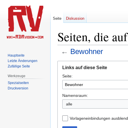
Seite
Diskussion
Seiten, die au
←
Bewohner
Hauptseite
Letzte Änderungen
Zur
Zur
Zufällige Seite
Links auf diese Seite
Navigation
Suche
Seite:
springen
springen
Werkzeuge
Spezialseiten
Druckversion
Namensraum:
alle
Vorlageneinbindungen ausblen