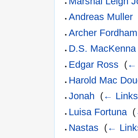
Marshal Leigh 
Andreas Muller
Archer Fordham
D.S. MacKenna
Edgar Ross
‎
(
← 
Harold Mac Dou
Jonah
‎
(
← Link
Luisa Fortuna
‎
(
Nastas
‎
(
← Link