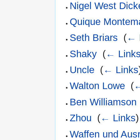
Nigel West Dick
Quique Montem
Seth Briars
‎
(
← 
Shaky
‎
(
← Link
Uncle
‎
(
← Links
Walton Lowe
‎
(
←
Ben Williamson
Zhou
‎
(
← Links
)
Waffen und Aus