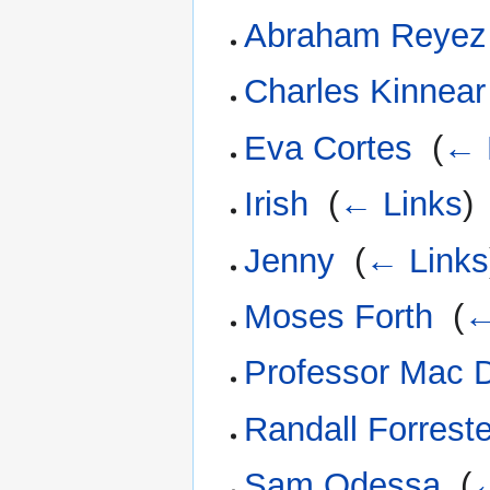
Abraham Reyez
Charles Kinnear
Eva Cortes
‎
(
← 
Irish
‎
(
← Links
)
Jenny
‎
(
← Links
Moses Forth
‎
(
←
Professor Mac 
Randall Forreste
Sam Odessa
‎
(
←