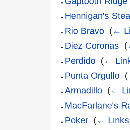
Gaptooth Ridge
Hennigan's Ste
Rio Bravo
‎
(
← L
Diez Coronas
‎
(
Perdido
‎
(
← Lin
Punta Orgullo
‎
(
Armadillo
‎
(
← Li
MacFarlane's R
Poker
‎
(
← Links