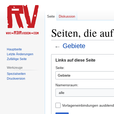
Seite
Diskussion
Seiten, die au
←
Gebiete
Hauptseite
Letzte Änderungen
Zur
Zur
Zufällige Seite
Links auf diese Seite
Navigation
Suche
Seite:
springen
springen
Werkzeuge
Spezialseiten
Druckversion
Namensraum:
alle
Vorlageneinbindungen ausblen